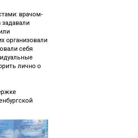
тами: врачом-
а задавали
чили
их организовали
вовали себя
видуальные
орить лично о
ержке
енбургской