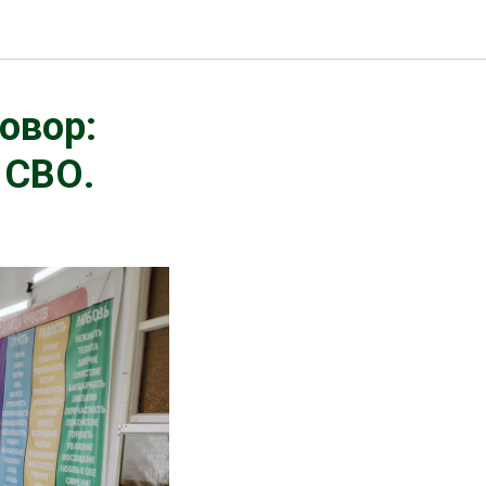
говор:
 СВО.