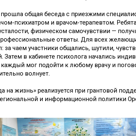
 прошла общая беседа с приезжими специалис
ачом-психиатром и врачом-терапевтом. Ребят
 усталости, физическом самочувствии — полу
профессиональные ответы. Для всех желающ
: за чаем участники общались, шутили, чувст
. Затем в кабинете психолога начались инди
 каждый мог подойти к любому врачу и погов
ительно волнует.
а на жизнь» реализуется при грантовой подд
егиональной и информационной политики Ор