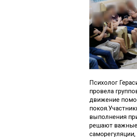
Психолог Герас
провела группов
движение помог
покоя.Участник
выполнения при
решают важные 
саморегуляции,