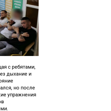
ая с ребятами,
рез дыхание и
ояние
ался, но после
кие упражнения
ов
ми.