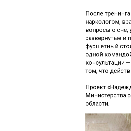
После тренинга
наркологом, вр
вопросы о сне,
развёрнутые и 
фуршетный стол
одной командой
консультации —
том, что действ
Проект «Надежд
Министерства р
области.