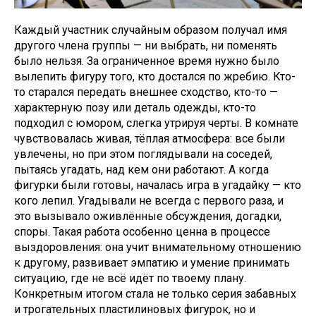
Каждый участник случайным образом получал имя
другого члена группы — ни выбрать, ни поменять
было нельзя. За ограниченное время нужно было
вылепить фигуру того, кто достался по жребию. Кто-
то старался передать внешнее сходство, кто-то —
характерную позу или деталь одежды, кто-то
подходил с юмором, слегка утрируя черты. В комнате
чувствовалась живая, тёплая атмосфера: все были
увлечены, но при этом поглядывали на соседей,
пытаясь угадать, над кем они работают. А когда
фигурки были готовы, началась игра в угадайку — кто
кого лепил. Угадывали не всегда с первого раза, и
это вызывало оживлённые обсуждения, догадки,
споры. Такая работа особенно ценна в процессе
выздоровления: она учит внимательному отношению
к другому, развивает эмпатию и умение принимать
ситуацию, где не всё идёт по твоему плану.
Конкретным итогом стала не только серия забавных
и трогательных пластилиновых фигурок, но и