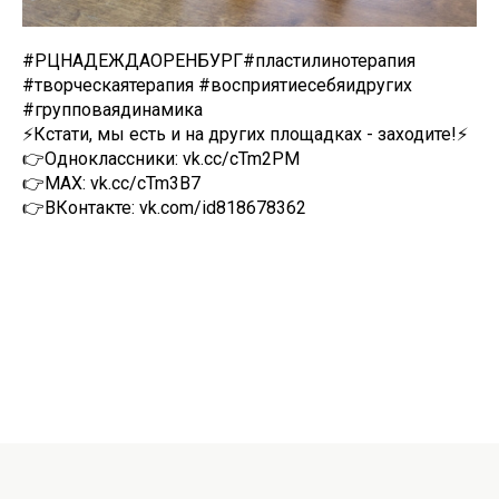
#РЦНАДЕЖДАОРЕНБУРГ#пластилинотерапия
#творческаятерапия #восприятиесебяидругих
#групповаядинамика
⚡Кстати, мы есть и на других площадках - заходите!⚡
👉Одноклассники: vk.cc/cTm2PM
👉MAX: vk.cc/cTm3B7
👉ВКонтакте: vk.com/id818678362
Tilda
Made on