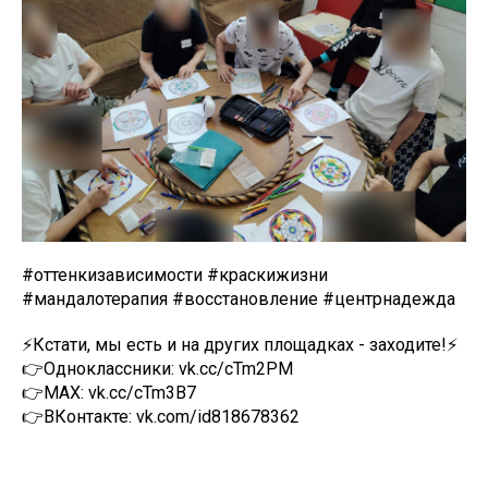
#оттенкизависимости #краскижизни
#мандалотерапия #восстановление #центрнадежда
⚡Кстати, мы есть и на других площадках - заходите!⚡
👉Одноклассники: vk.cc/cTm2PM
👉MAX: vk.cc/cTm3B7
👉ВКонтакте: vk.com/id818678362