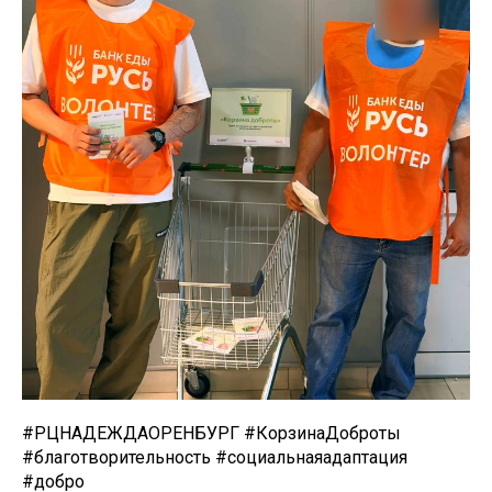
#РЦНАДЕЖДАОРЕНБУРГ #КорзинаДоброты
#благотворительность #социальнаяадаптация
#добро